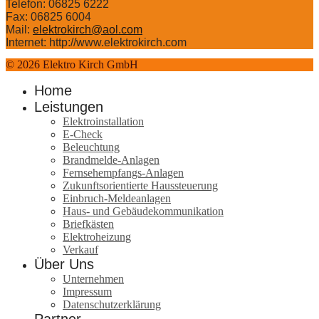
Telefon: 06825 6222
Fax: 06825 6004
Mail: 
elektrokirch@aol.com
Internet: http://www.elektrokirch.com
© 2026 Elektro Kirch GmbH
Home
Leistungen
Elektroinstallation
E-Check
Beleuchtung
Brandmelde-Anlagen
Fernsehempfangs-Anlagen
Zukunftsorientierte Haussteuerung
Einbruch-Meldeanlagen
Haus- und Gebäudekommunikation
Briefkästen
Elektroheizung
Verkauf
Über Uns
Unternehmen
Impressum
Datenschutzerklärung
Partner