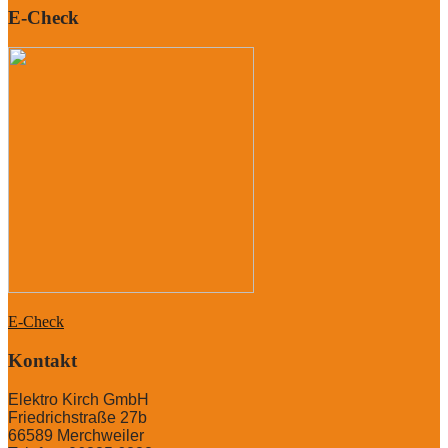
E-Check
E-Check
Kontakt
Elektro Kirch GmbH
Friedrichstraße 27b
66589 Merchweiler